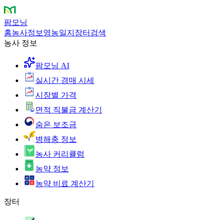
팜모닝
홈
농사정보
영농일지
장터
검색
농사 정보
팜모닝 AI
실시간 경매 시세
시장별 가격
면적 직불금 계산기
숨은 보조금
병해충 정보
농사 커리큘럼
농약 정보
농약 비료 계산기
장터