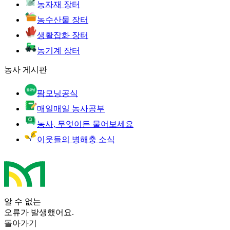
농자재 장터
농수산물 장터
생활잡화 장터
농기계 장터
농사 게시판
팜모닝공식
매일매일 농사공부
농사, 무엇이든 물어보세요
이웃들의 병해충 소식
알 수 없는
오류가 발생했어요.
돌아가기