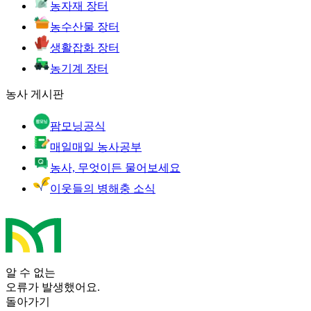
농자재 장터
농수산물 장터
생활잡화 장터
농기계 장터
농사 게시판
팜모닝공식
매일매일 농사공부
농사, 무엇이든 물어보세요
이웃들의 병해충 소식
알 수 없는
오류가 발생했어요.
돌아가기