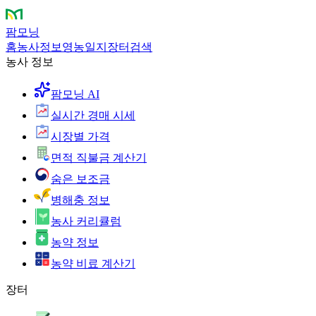
팜모닝
홈
농사정보
영농일지
장터
검색
농사 정보
팜모닝 AI
실시간 경매 시세
시장별 가격
면적 직불금 계산기
숨은 보조금
병해충 정보
농사 커리큘럼
농약 정보
농약 비료 계산기
장터