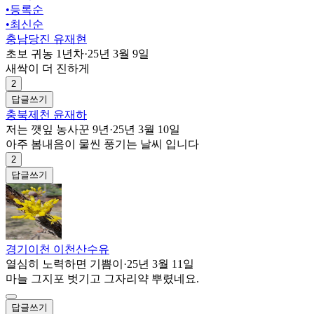
•
등록순
•
최신순
충남당진 유재현
초보 귀농 1년차
·
25년 3월 9일
새싹이 더 진하게
2
답글쓰기
충북제천 윤재하
저는 깻잎 농사꾼 9년
·
25년 3월 10일
아주 봄내음이 물씬 풍기는 날씨 입니다
2
답글쓰기
경기이천 이천산수유
열심히 노력하면 기쁨이
·
25년 3월 11일
마늘 그지포 벗기고 그자리약 뿌렸네요.
답글쓰기