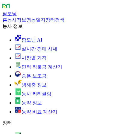
팜모닝
홈
농사정보
영농일지
장터
검색
농사 정보
팜모닝 AI
실시간 경매 시세
시장별 가격
면적 직불금 계산기
숨은 보조금
병해충 정보
농사 커리큘럼
농약 정보
농약 비료 계산기
장터