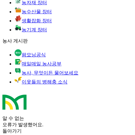
농자재 장터
농수산물 장터
생활잡화 장터
농기계 장터
농사 게시판
팜모닝공식
매일매일 농사공부
농사, 무엇이든 물어보세요
이웃들의 병해충 소식
알 수 없는
오류가 발생했어요.
돌아가기