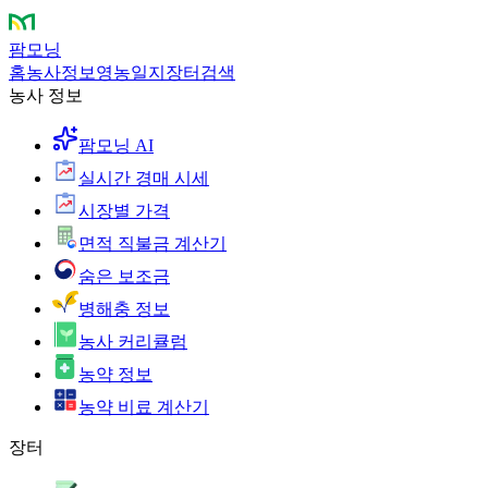
팜모닝
홈
농사정보
영농일지
장터
검색
농사 정보
팜모닝 AI
실시간 경매 시세
시장별 가격
면적 직불금 계산기
숨은 보조금
병해충 정보
농사 커리큘럼
농약 정보
농약 비료 계산기
장터