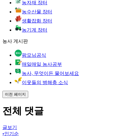
농자재 장터
농수산물 장터
생활잡화 장터
농기계 장터
농사 게시판
팜모닝공식
매일매일 농사공부
농사, 무엇이든 물어보세요
이웃들의 병해충 소식
이전 페이지
전체 댓글
글보기
•
인기순