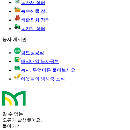
농자재 장터
농수산물 장터
생활잡화 장터
농기계 장터
농사 게시판
팜모닝공식
매일매일 농사공부
농사, 무엇이든 물어보세요
이웃들의 병해충 소식
알 수 없는
오류가 발생했어요.
돌아가기