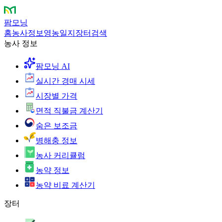
팜모닝
홈
농사정보
영농일지
장터
검색
농사 정보
팜모닝 AI
실시간 경매 시세
시장별 가격
면적 직불금 계산기
숨은 보조금
병해충 정보
농사 커리큘럼
농약 정보
농약 비료 계산기
장터