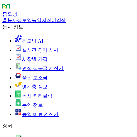
팜모닝
홈
농사정보
영농일지
장터
검색
농사 정보
팜모닝 AI
실시간 경매 시세
시장별 가격
면적 직불금 계산기
숨은 보조금
병해충 정보
농사 커리큘럼
농약 정보
농약 비료 계산기
장터