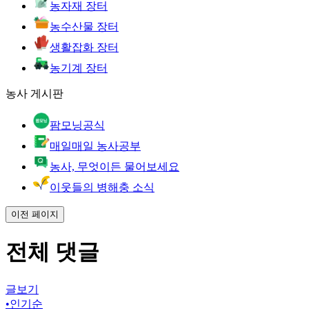
농자재 장터
농수산물 장터
생활잡화 장터
농기계 장터
농사 게시판
팜모닝공식
매일매일 농사공부
농사, 무엇이든 물어보세요
이웃들의 병해충 소식
이전 페이지
전체 댓글
글보기
•
인기순