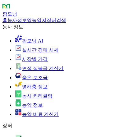
팜모닝
홈
농사정보
영농일지
장터
검색
농사 정보
팜모닝 AI
실시간 경매 시세
시장별 가격
면적 직불금 계산기
숨은 보조금
병해충 정보
농사 커리큘럼
농약 정보
농약 비료 계산기
장터