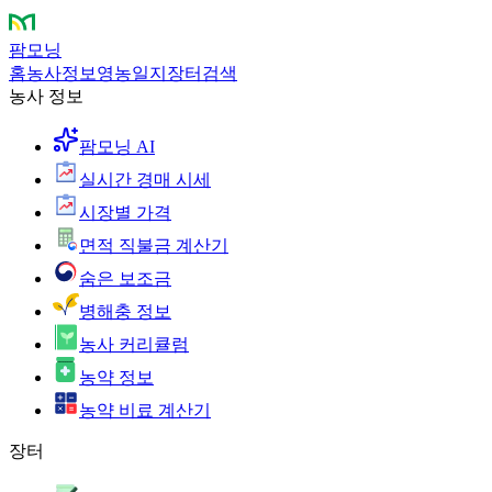
팜모닝
홈
농사정보
영농일지
장터
검색
농사 정보
팜모닝 AI
실시간 경매 시세
시장별 가격
면적 직불금 계산기
숨은 보조금
병해충 정보
농사 커리큘럼
농약 정보
농약 비료 계산기
장터