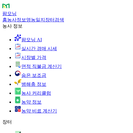
팜모닝
홈
농사정보
영농일지
장터
검색
농사 정보
팜모닝 AI
실시간 경매 시세
시장별 가격
면적 직불금 계산기
숨은 보조금
병해충 정보
농사 커리큘럼
농약 정보
농약 비료 계산기
장터