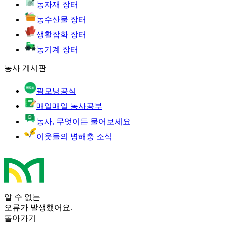
농자재 장터
농수산물 장터
생활잡화 장터
농기계 장터
농사 게시판
팜모닝공식
매일매일 농사공부
농사, 무엇이든 물어보세요
이웃들의 병해충 소식
알 수 없는
오류가 발생했어요.
돌아가기