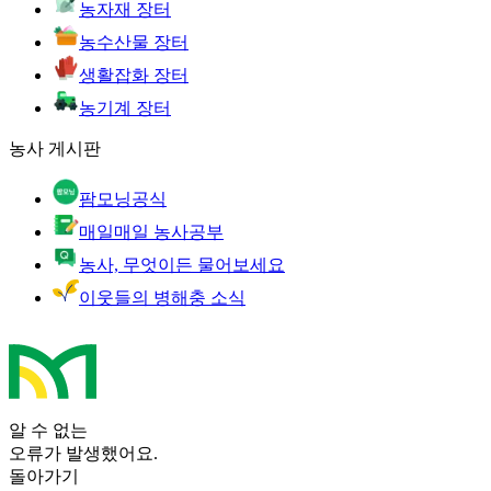
농자재 장터
농수산물 장터
생활잡화 장터
농기계 장터
농사 게시판
팜모닝공식
매일매일 농사공부
농사, 무엇이든 물어보세요
이웃들의 병해충 소식
알 수 없는
오류가 발생했어요.
돌아가기