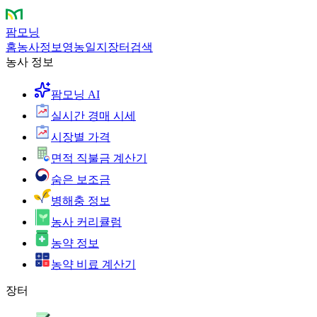
팜모닝
홈
농사정보
영농일지
장터
검색
농사 정보
팜모닝 AI
실시간 경매 시세
시장별 가격
면적 직불금 계산기
숨은 보조금
병해충 정보
농사 커리큘럼
농약 정보
농약 비료 계산기
장터