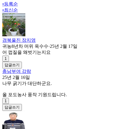
•
등록순
•
최신순
경북울진 장지영
귀농8년차 머위 옥수수
·
25년 2월 17일
어 껍질을 왜벗기는지요
1
답글쓰기
충남부여 강랑
25년 2월 16일
나무 굵기가 대단하군요.
올 포도농사 풍작 기원드립니다.
1
답글쓰기