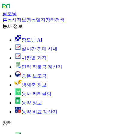
팜모닝
홈
농사정보
영농일지
장터
검색
농사 정보
팜모닝 AI
실시간 경매 시세
시장별 가격
면적 직불금 계산기
숨은 보조금
병해충 정보
농사 커리큘럼
농약 정보
농약 비료 계산기
장터