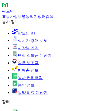
팜모닝
홈
농사정보
영농일지
장터
검색
농사 정보
팜모닝 AI
실시간 경매 시세
시장별 가격
면적 직불금 계산기
숨은 보조금
병해충 정보
농사 커리큘럼
농약 정보
농약 비료 계산기
장터