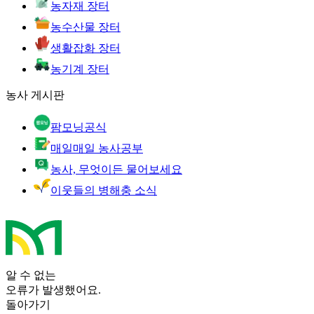
농자재 장터
농수산물 장터
생활잡화 장터
농기계 장터
농사 게시판
팜모닝공식
매일매일 농사공부
농사, 무엇이든 물어보세요
이웃들의 병해충 소식
알 수 없는
오류가 발생했어요.
돌아가기