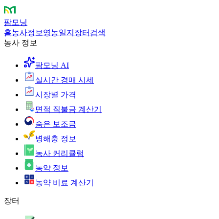
팜모닝
홈
농사정보
영농일지
장터
검색
농사 정보
팜모닝 AI
실시간 경매 시세
시장별 가격
면적 직불금 계산기
숨은 보조금
병해충 정보
농사 커리큘럼
농약 정보
농약 비료 계산기
장터