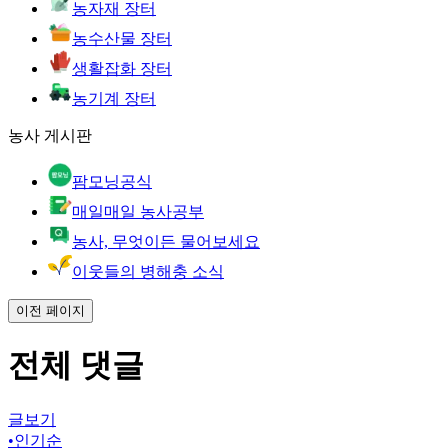
농자재 장터
농수산물 장터
생활잡화 장터
농기계 장터
농사 게시판
팜모닝공식
매일매일 농사공부
농사, 무엇이든 물어보세요
이웃들의 병해충 소식
이전 페이지
전체 댓글
글보기
•
인기순