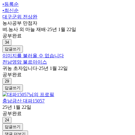
•
등록순
•
최신순
대구군위 전상완
농사공부 만점자
벼.농사 외 마늘 재배
·
25년 1월 22일
공부완료
34
답글쓰기
이미지를 불러올 수 없습니다
전남영암 불르아이스
귀농 초자입니다
·
25년 1월 22일
공부완료
29
답글쓰기
충남금산 대파15057
25년 1월 22일
공부완료
24
답글쓰기
댓글 더보기