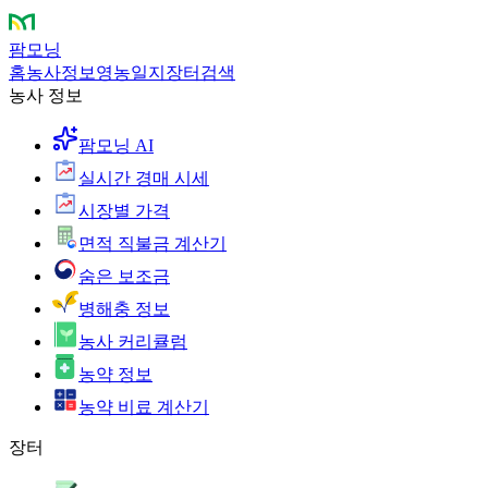
팜모닝
홈
농사정보
영농일지
장터
검색
농사 정보
팜모닝 AI
실시간 경매 시세
시장별 가격
면적 직불금 계산기
숨은 보조금
병해충 정보
농사 커리큘럼
농약 정보
농약 비료 계산기
장터