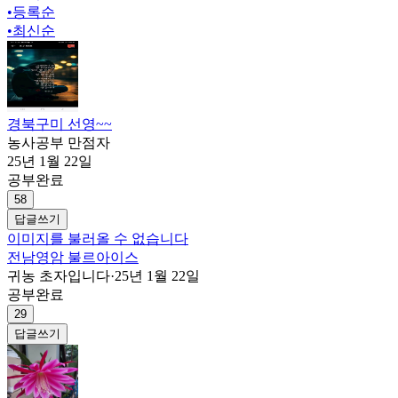
•
등록순
•
최신순
경북구미 선영~~
농사공부 만점자
25년 1월 22일
공부완료
58
답글쓰기
이미지를 불러올 수 없습니다
전남영암 불르아이스
귀농 초자입니다
·
25년 1월 22일
공부완료
29
답글쓰기