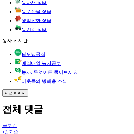
농자재 장터
농수산물 장터
생활잡화 장터
농기계 장터
농사 게시판
팜모닝공식
매일매일 농사공부
농사, 무엇이든 물어보세요
이웃들의 병해충 소식
이전 페이지
전체 댓글
글보기
•
인기순