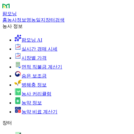
팜모닝
홈
농사정보
영농일지
장터
검색
농사 정보
팜모닝 AI
실시간 경매 시세
시장별 가격
면적 직불금 계산기
숨은 보조금
병해충 정보
농사 커리큘럼
농약 정보
농약 비료 계산기
장터