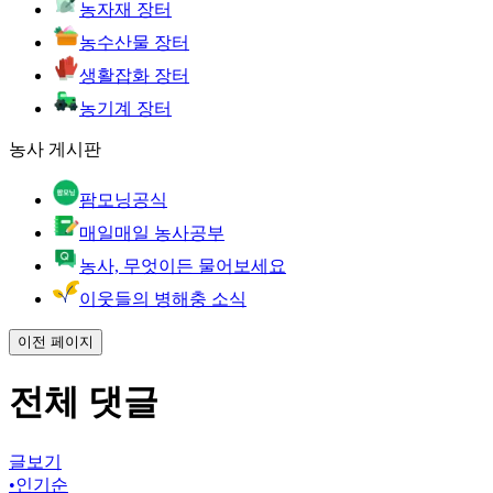
농자재 장터
농수산물 장터
생활잡화 장터
농기계 장터
농사 게시판
팜모닝공식
매일매일 농사공부
농사, 무엇이든 물어보세요
이웃들의 병해충 소식
이전 페이지
전체 댓글
글보기
•
인기순