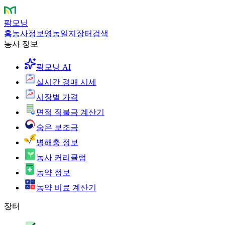
팜모닝
홈
농사정보
영농일지
장터
검색
농사 정보
팜모닝 AI
실시간 경매 시세
시장별 가격
면적 직불금 계산기
숨은 보조금
병해충 정보
농사 커리큘럼
농약 정보
농약 비료 계산기
장터