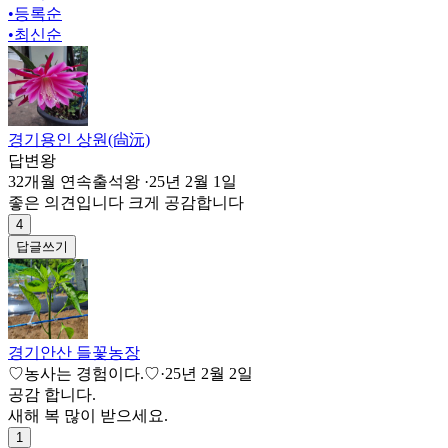
•
등록순
•
최신순
경기용인 상원(尙沅)
답변왕
32개월 연속출석왕
·
25년 2월 1일
좋은 의견입니다 크게 공감합니다
4
답글쓰기
경기안산 들꽃농장
♡농사는 경험이다.♡
·
25년 2월 2일
공감 합니다.
새해 복 많이 받으세요.
1