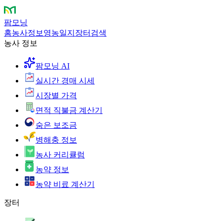
팜모닝
홈
농사정보
영농일지
장터
검색
농사 정보
팜모닝 AI
실시간 경매 시세
시장별 가격
면적 직불금 계산기
숨은 보조금
병해충 정보
농사 커리큘럼
농약 정보
농약 비료 계산기
장터