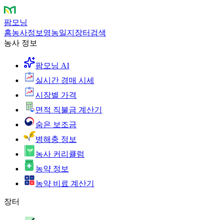
팜모닝
홈
농사정보
영농일지
장터
검색
농사 정보
팜모닝 AI
실시간 경매 시세
시장별 가격
면적 직불금 계산기
숨은 보조금
병해충 정보
농사 커리큘럼
농약 정보
농약 비료 계산기
장터