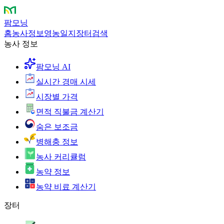
팜모닝
홈
농사정보
영농일지
장터
검색
농사 정보
팜모닝 AI
실시간 경매 시세
시장별 가격
면적 직불금 계산기
숨은 보조금
병해충 정보
농사 커리큘럼
농약 정보
농약 비료 계산기
장터