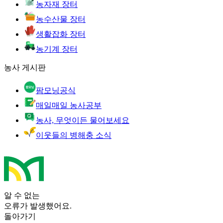
농자재 장터
농수산물 장터
생활잡화 장터
농기계 장터
농사 게시판
팜모닝공식
매일매일 농사공부
농사, 무엇이든 물어보세요
이웃들의 병해충 소식
알 수 없는
오류가 발생했어요.
돌아가기