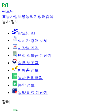
팜모닝
홈
농사정보
영농일지
장터
검색
농사 정보
팜모닝 AI
실시간 경매 시세
시장별 가격
면적 직불금 계산기
숨은 보조금
병해충 정보
농사 커리큘럼
농약 정보
농약 비료 계산기
장터