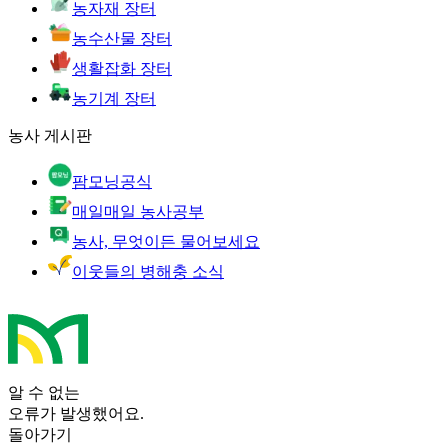
농자재 장터
농수산물 장터
생활잡화 장터
농기계 장터
농사 게시판
팜모닝공식
매일매일 농사공부
농사, 무엇이든 물어보세요
이웃들의 병해충 소식
알 수 없는
오류가 발생했어요.
돌아가기