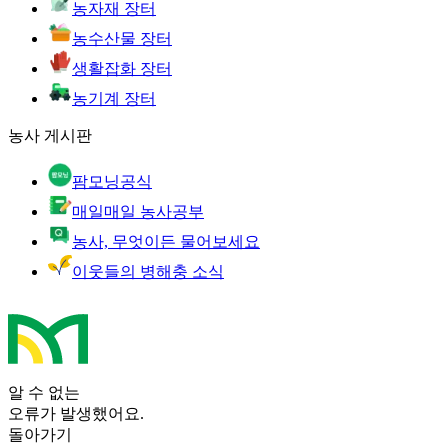
농자재 장터
농수산물 장터
생활잡화 장터
농기계 장터
농사 게시판
팜모닝공식
매일매일 농사공부
농사, 무엇이든 물어보세요
이웃들의 병해충 소식
알 수 없는
오류가 발생했어요.
돌아가기