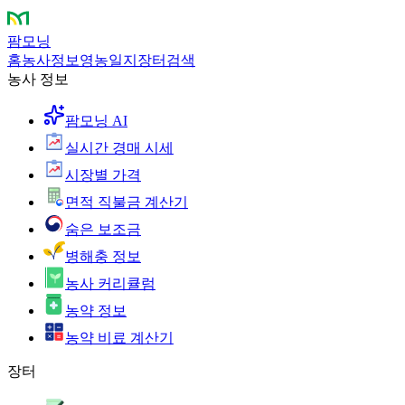
팜모닝
홈
농사정보
영농일지
장터
검색
농사 정보
팜모닝 AI
실시간 경매 시세
시장별 가격
면적 직불금 계산기
숨은 보조금
병해충 정보
농사 커리큘럼
농약 정보
농약 비료 계산기
장터