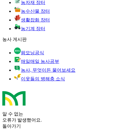
농자재 장터
농수산물 장터
생활잡화 장터
농기계 장터
농사 게시판
팜모닝공식
매일매일 농사공부
농사, 무엇이든 물어보세요
이웃들의 병해충 소식
알 수 없는
오류가 발생했어요.
돌아가기