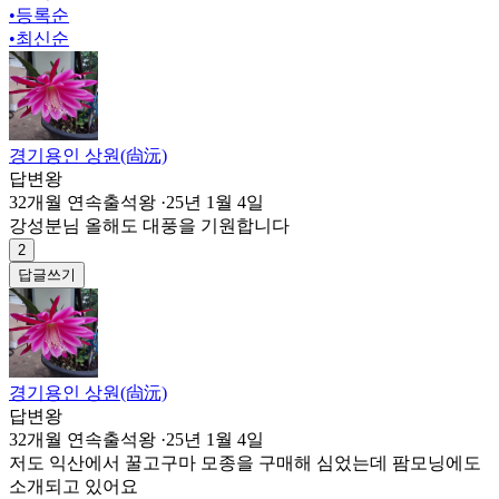
•
등록순
•
최신순
경기용인 상원(尙沅)
답변왕
32개월 연속출석왕
·
25년 1월 4일
강성분님 올해도 대풍을 기원합니다
2
답글쓰기
경기용인 상원(尙沅)
답변왕
32개월 연속출석왕
·
25년 1월 4일
저도 익산에서 꿀고구마 모종을 구매해 심었는데 팜모닝에도
소개되고 있어요