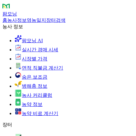
팜모닝
홈
농사정보
영농일지
장터
검색
농사 정보
팜모닝 AI
실시간 경매 시세
시장별 가격
면적 직불금 계산기
숨은 보조금
병해충 정보
농사 커리큘럼
농약 정보
농약 비료 계산기
장터