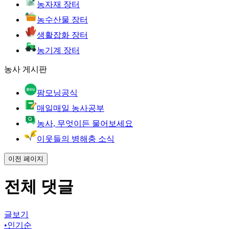
농자재 장터
농수산물 장터
생활잡화 장터
농기계 장터
농사 게시판
팜모닝공식
매일매일 농사공부
농사, 무엇이든 물어보세요
이웃들의 병해충 소식
이전 페이지
전체 댓글
글보기
•
인기순