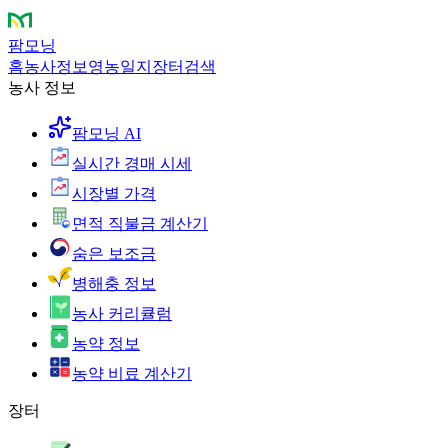
팜모닝
홈
농사정보
영농일지
장터
검색
농사 정보
팜모닝 AI
실시간 경매 시세
시장별 가격
면적 직불금 계산기
숨은 보조금
병해충 정보
농사 커리큘럼
농약 정보
농약 비료 계산기
장터