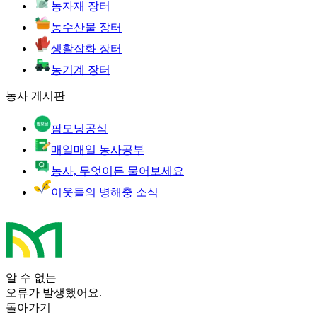
농자재 장터
농수산물 장터
생활잡화 장터
농기계 장터
농사 게시판
팜모닝공식
매일매일 농사공부
농사, 무엇이든 물어보세요
이웃들의 병해충 소식
알 수 없는
오류가 발생했어요.
돌아가기