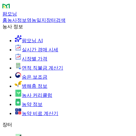
팜모닝
홈
농사정보
영농일지
장터
검색
농사 정보
팜모닝 AI
실시간 경매 시세
시장별 가격
면적 직불금 계산기
숨은 보조금
병해충 정보
농사 커리큘럼
농약 정보
농약 비료 계산기
장터