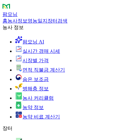
팜모닝
홈
농사정보
영농일지
장터
검색
농사 정보
팜모닝 AI
실시간 경매 시세
시장별 가격
면적 직불금 계산기
숨은 보조금
병해충 정보
농사 커리큘럼
농약 정보
농약 비료 계산기
장터