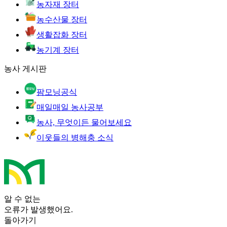
농자재 장터
농수산물 장터
생활잡화 장터
농기계 장터
농사 게시판
팜모닝공식
매일매일 농사공부
농사, 무엇이든 물어보세요
이웃들의 병해충 소식
알 수 없는
오류가 발생했어요.
돌아가기