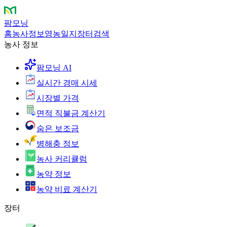
팜모닝
홈
농사정보
영농일지
장터
검색
농사 정보
팜모닝 AI
실시간 경매 시세
시장별 가격
면적 직불금 계산기
숨은 보조금
병해충 정보
농사 커리큘럼
농약 정보
농약 비료 계산기
장터