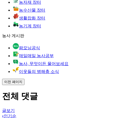
농자재 장터
농수산물 장터
생활잡화 장터
농기계 장터
농사 게시판
팜모닝공식
매일매일 농사공부
농사, 무엇이든 물어보세요
이웃들의 병해충 소식
이전 페이지
전체 댓글
글보기
•
인기순