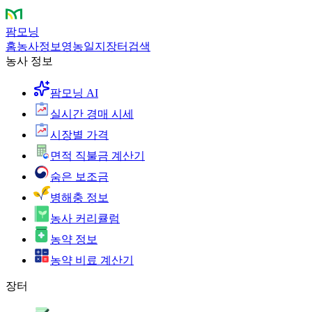
팜모닝
홈
농사정보
영농일지
장터
검색
농사 정보
팜모닝 AI
실시간 경매 시세
시장별 가격
면적 직불금 계산기
숨은 보조금
병해충 정보
농사 커리큘럼
농약 정보
농약 비료 계산기
장터