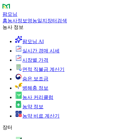
팜모닝
홈
농사정보
영농일지
장터
검색
농사 정보
팜모닝 AI
실시간 경매 시세
시장별 가격
면적 직불금 계산기
숨은 보조금
병해충 정보
농사 커리큘럼
농약 정보
농약 비료 계산기
장터