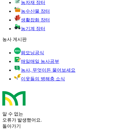
농자재 장터
농수산물 장터
생활잡화 장터
농기계 장터
농사 게시판
팜모닝공식
매일매일 농사공부
농사, 무엇이든 물어보세요
이웃들의 병해충 소식
알 수 없는
오류가 발생했어요.
돌아가기