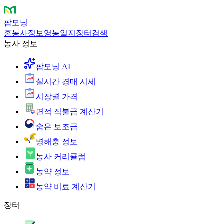
팜모닝
홈
농사정보
영농일지
장터
검색
농사 정보
팜모닝 AI
실시간 경매 시세
시장별 가격
면적 직불금 계산기
숨은 보조금
병해충 정보
농사 커리큘럼
농약 정보
농약 비료 계산기
장터