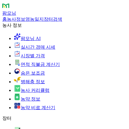
팜모닝
홈
농사정보
영농일지
장터
검색
농사 정보
팜모닝 AI
실시간 경매 시세
시장별 가격
면적 직불금 계산기
숨은 보조금
병해충 정보
농사 커리큘럼
농약 정보
농약 비료 계산기
장터