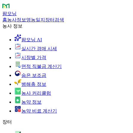
팜모닝
홈
농사정보
영농일지
장터
검색
농사 정보
팜모닝 AI
실시간 경매 시세
시장별 가격
면적 직불금 계산기
숨은 보조금
병해충 정보
농사 커리큘럼
농약 정보
농약 비료 계산기
장터