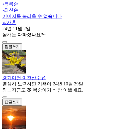
•
등록순
•
최신순
이미지를 불러올 수 없습니다
장재훈
24년 11월 2일
올해는 다파셨나요?~
답글쓰기
경기이천 이천산수유
열심히 노력하면 기쁨이
·
24년 10월 29일
와ㅡ지금도 🍑 복숭아가ᆢ 참 이쁘네요.
답글쓰기