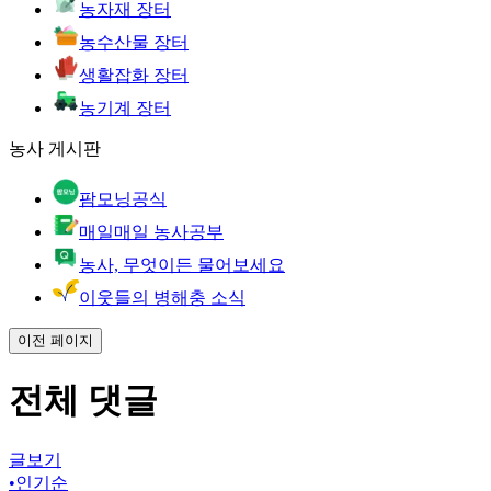
농자재 장터
농수산물 장터
생활잡화 장터
농기계 장터
농사 게시판
팜모닝공식
매일매일 농사공부
농사, 무엇이든 물어보세요
이웃들의 병해충 소식
이전 페이지
전체 댓글
글보기
•
인기순