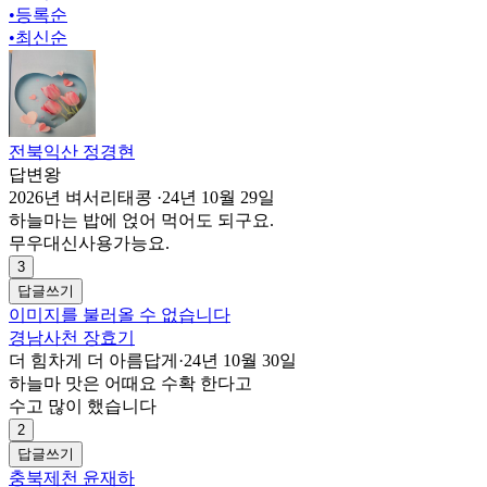
•
등록순
•
최신순
전북익산 정경현
답변왕
2026년 벼서리태콩
·
24년 10월 29일
하늘마는 밥에 얹어 먹어도 되구요.
무우대신사용가능요.
3
답글쓰기
이미지를 불러올 수 없습니다
경남사천 장효기
더 힘차게 더 아름답게
·
24년 10월 30일
하늘마 맛은 어때요 수확 한다고
수고 많이 했습니다
2
답글쓰기
충북제천 윤재하