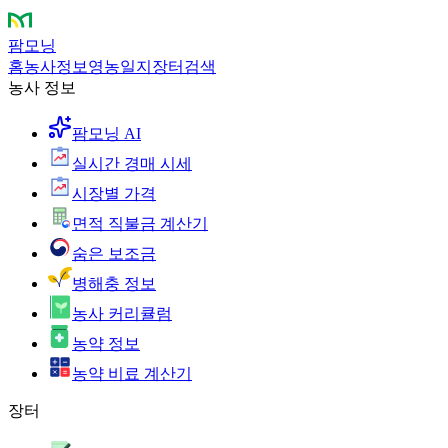
팜모닝
홈
농사정보
영농일지
장터
검색
농사 정보
팜모닝 AI
실시간 경매 시세
시장별 가격
면적 직불금 계산기
숨은 보조금
병해충 정보
농사 커리큘럼
농약 정보
농약 비료 계산기
장터