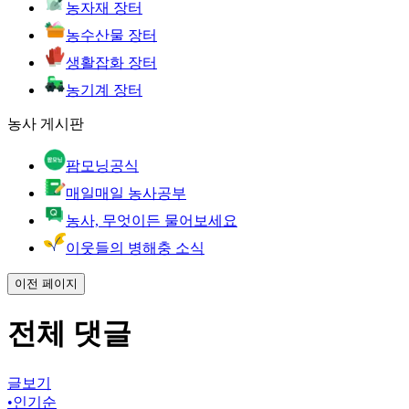
농자재 장터
농수산물 장터
생활잡화 장터
농기계 장터
농사 게시판
팜모닝공식
매일매일 농사공부
농사, 무엇이든 물어보세요
이웃들의 병해충 소식
이전 페이지
전체 댓글
글보기
•
인기순