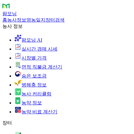
팜모닝
홈
농사정보
영농일지
장터
검색
농사 정보
팜모닝 AI
실시간 경매 시세
시장별 가격
면적 직불금 계산기
숨은 보조금
병해충 정보
농사 커리큘럼
농약 정보
농약 비료 계산기
장터