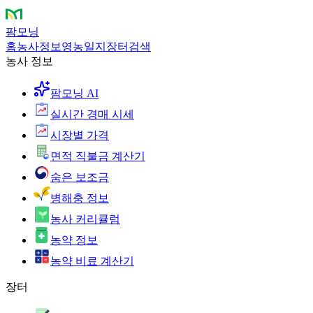
팜모닝
홈
농사정보
영농일지
장터
검색
농사 정보
팜모닝 AI
실시간 경매 시세
시장별 가격
면적 직불금 계산기
숨은 보조금
병해충 정보
농사 커리큘럼
농약 정보
농약 비료 계산기
장터