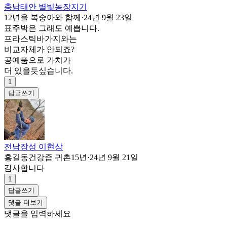
충남태안 별빛농장지기
12년을 복숭아와 함께
·
24년 9월 23일
표주박은 그래도 예쁩니다.
프라스틱바가지와는
비교자체가 안되죠?
공예품으로 가치가
더 있을듯싶습니다.
1
답글쓰기
전남장성 이현상
홍길동건강즙 귀촌15년
·
24년 9월 21일
감사합니다
1
답글쓰기
댓글 더보기
댓글을 입력하세요