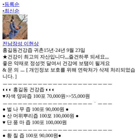
•
등록순
•
최신순
전남장성 이현상
홍길동건강즙 귀촌15년
·
24년 9월 23일
★건강이 최고의 자산입니다,,,즐건하루 되세요,,,
좋은 약재로 정성껏 달여서 건강에 보탬이 될게요
& 문 의 ㅡ [ 개인정보 보호를 위해 연락처가 삭제 처리되었습
니다. ]
ㅡㅡㅡㅡㅡㅡㅡㅡㅡㅡㅡㅡㅡㅡㅡㅡㅡㅡㅡㅡㅡㅡ
◐◐◐ 홍길동 건강즙 ◐◐◐
♥자색 양파즙 100포 70,000원>>55,000원
ㅡㅡㅡㅡㅡㅡㅡㅡㅡㅡㅡㅡㅡㅡㅡㅡㅡㅡㆍㅡㅡㅡ
● 벌 나 무 즙 100포 90,000원 ●
● 산 머위뿌리즙 100포 100,000원 ●
♥ 단 풍 마 즙 100포 100,000원
ㅡㅡㅡㅡㅡㅡㅡㅡㅡㅡㅡㅡㅡㅡㅡㅡㅡㅡㅡㅡㅡㅡ
● 황 칠 즙 100포 90,000원●