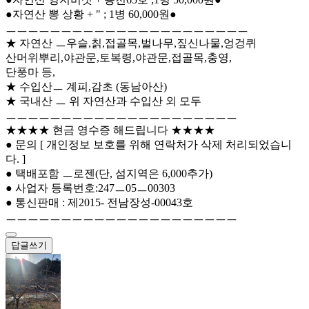
●자연산 뽕 상황 + " ; 1병 60,000원●
ㅡㅡㅡㅡㅡㅡㅡㅡㅡㅡㅡㅡㅡㅡㅡㅡㅡㅡㅡㅡㅡㅡ
★ 자연산 ㅡ우슬,칡,접골목,벌나무,짚신나물,엉겅퀴
산머위뿌리,야관문,토복령,야관문,접골목,충영,
단풍마 등,
★ 수입산ㅡ 계피,감초 (동남아산)
★ 국내산 ㅡ 위 자연산과 수입산 외 모두
ㅡㅡㅡㅡㅡㅡㅡㅡㅡㅡㅡㅡㅡㅡㅡㅡㅡㅡㅡㅡㅡ
★★★★ 현금 영수증 해드립니다 ★★★★
● 문의 [ 개인정보 보호를 위해 연락처가 삭제 처리되었습니
다. ]
● 택배포함 ㅡ로젠(단, 섬지역은 6,000추가)
● 사업자 등록번호:247ㅡ05ㅡ00303
● 통신판매 : 제2015- 전남장성-00043호
ㅡㅡㅡㅡㅡㅡㅡㅡㅡㅡㅡㅡㅡㅡㅡㅡㅡㅡㅡㅡㅡ
답글쓰기