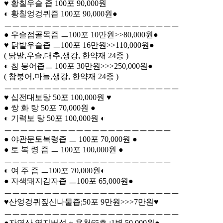
♥ 황칠우슬 즙 100포 90,000원
◐ 황칠엉겅퀴즙 100포 90,000원●
ㅡㅡㅡㅡㅡㅡㅡㅡㅡㅡㅡㅡㅡㅡㅡㅡㅡㅡㅡㅡㅡㅡ
● 우슬접골목즙 ㅡ100포 10만원>>80,000원●
♥ 닭발우슬즙 ㅡ100포 16만원>>110,000원●
( 닭발,우슬,대추,생강, 한약재 24종 )
◐ 참 붕어즙ㅡ 100포 30만원>>>250,000원●
( 참붕어,마늘,생강, 한약재 24종 )
ㅡㅡㅡㅡㅡㅡㅡㅡㅡㅡㅡㅡㅡㅡㅡㅡㅡㅡㅡㅡㅡㅡ
♥ 십전대보탕 50포 100,000원 ♥
● 쌍 화 탕 50포 70,000원 ●
◐ 기력보 탕 50포 100,000원 ◐
ㅡㅡㅡㅡㅡㅡㅡㅡㅡㅡㅡㅡㅡㅡㅡㅡㅡㅡㅡㅡㅡ
● 야관문토복령즙 ㅡ 100포 70,000원 ●
● 토 복 령 즙 ㅡ 100포 100,000원 ●
ㅡㅡㅡㅡㅡㅡㅡㅡㅡㅡㅡㅡㅡㅡㅡㅡㅡㅡㅡㅡㅡ
◐ 여 주 즙 ㅡ100포 70,000원◐
● 자색돼지감자즙 ㅡ100포 65,000원●
ㅡㅡㅡㅡㅡㅡㅡㅡㅡㅡㅡㅡㅡㅡㅡㅡㅡㅡㅡㅡㅡㅡ
♥산엉겅퀴짚신나물즙;50포 9만원>>>7만원♥
ㅡㅡㅡㅡㅡㅡㅡㅡㅡㅡㅡㅡㅡㅡㅡㅡㅡㅡㅡㅡㅡㅡ
●자연산 영지버섯 + 용천65호 ;1병 50,000원●