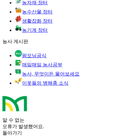
농자재 장터
농수산물 장터
생활잡화 장터
농기계 장터
농사 게시판
팜모닝공식
매일매일 농사공부
농사, 무엇이든 물어보세요
이웃들의 병해충 소식
알 수 없는
오류가 발생했어요.
돌아가기