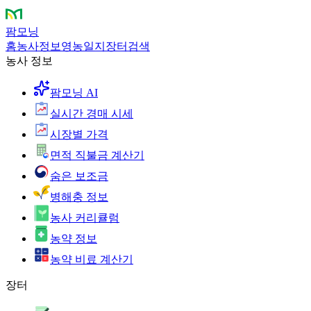
팜모닝
홈
농사정보
영농일지
장터
검색
농사 정보
팜모닝 AI
실시간 경매 시세
시장별 가격
면적 직불금 계산기
숨은 보조금
병해충 정보
농사 커리큘럼
농약 정보
농약 비료 계산기
장터