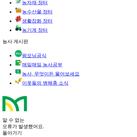
농자재 장터
농수산물 장터
생활잡화 장터
농기계 장터
농사 게시판
팜모닝공식
매일매일 농사공부
농사, 무엇이든 물어보세요
이웃들의 병해충 소식
알 수 없는
오류가 발생했어요.
돌아가기