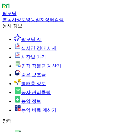
팜모닝
홈
농사정보
영농일지
장터
검색
농사 정보
팜모닝 AI
실시간 경매 시세
시장별 가격
면적 직불금 계산기
숨은 보조금
병해충 정보
농사 커리큘럼
농약 정보
농약 비료 계산기
장터