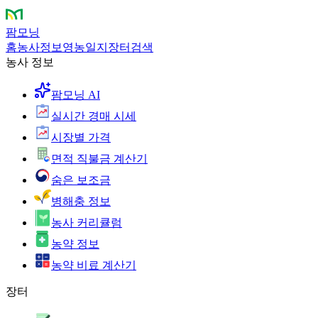
팜모닝
홈
농사정보
영농일지
장터
검색
농사 정보
팜모닝 AI
실시간 경매 시세
시장별 가격
면적 직불금 계산기
숨은 보조금
병해충 정보
농사 커리큘럼
농약 정보
농약 비료 계산기
장터