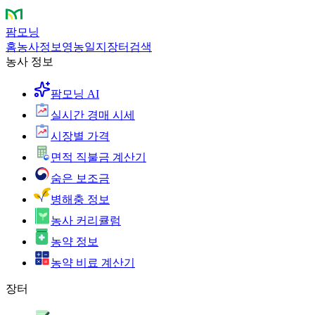
팜모닝
홈
농사정보
영농일지
장터
검색
농사 정보
팜모닝 AI
실시간 경매 시세
시장별 가격
면적 직불금 계산기
숨은 보조금
병해충 정보
농사 커리큘럼
농약 정보
농약 비료 계산기
장터