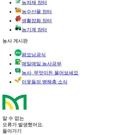
농자재 장터
농수산물 장터
생활잡화 장터
농기계 장터
농사 게시판
팜모닝공식
매일매일 농사공부
농사, 무엇이든 물어보세요
이웃들의 병해충 소식
알 수 없는
오류가 발생했어요.
돌아가기