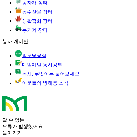
농자재 장터
농수산물 장터
생활잡화 장터
농기계 장터
농사 게시판
팜모닝공식
매일매일 농사공부
농사, 무엇이든 물어보세요
이웃들의 병해충 소식
알 수 없는
오류가 발생했어요.
돌아가기