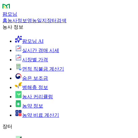
팜모닝
홈
농사정보
영농일지
장터
검색
농사 정보
팜모닝 AI
실시간 경매 시세
시장별 가격
면적 직불금 계산기
숨은 보조금
병해충 정보
농사 커리큘럼
농약 정보
농약 비료 계산기
장터