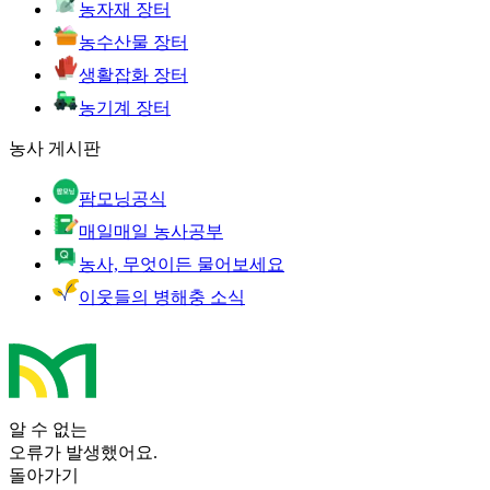
농자재 장터
농수산물 장터
생활잡화 장터
농기계 장터
농사 게시판
팜모닝공식
매일매일 농사공부
농사, 무엇이든 물어보세요
이웃들의 병해충 소식
알 수 없는
오류가 발생했어요.
돌아가기