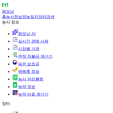
팜모닝
홈
농사정보
영농일지
장터
검색
농사 정보
팜모닝 AI
실시간 경매 시세
시장별 가격
면적 직불금 계산기
숨은 보조금
병해충 정보
농사 커리큘럼
농약 정보
농약 비료 계산기
장터