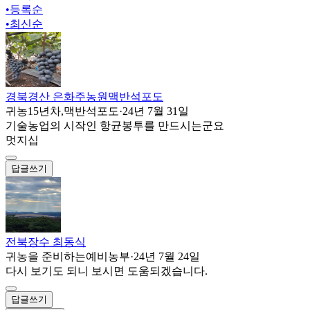
•
등록순
•
최신순
경북경산 은화주농원맥반석포도
귀농15년차,맥반석포도
·
24년 7월 31일
기술농업의 시작인 항균봉투를 만드시는군요
멋지십
답글쓰기
전북장수 최동식
귀농을 준비하는예비농부
·
24년 7월 24일
다시 보기도 되니 보시면 도움되겠습니다.
답글쓰기