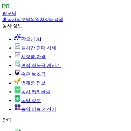
팜모닝
홈
농사정보
영농일지
장터
검색
농사 정보
팜모닝 AI
실시간 경매 시세
시장별 가격
면적 직불금 계산기
숨은 보조금
병해충 정보
농사 커리큘럼
농약 정보
농약 비료 계산기
장터