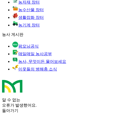
농자재 장터
농수산물 장터
생활잡화 장터
농기계 장터
농사 게시판
팜모닝공식
매일매일 농사공부
농사, 무엇이든 물어보세요
이웃들의 병해충 소식
알 수 없는
오류가 발생했어요.
돌아가기