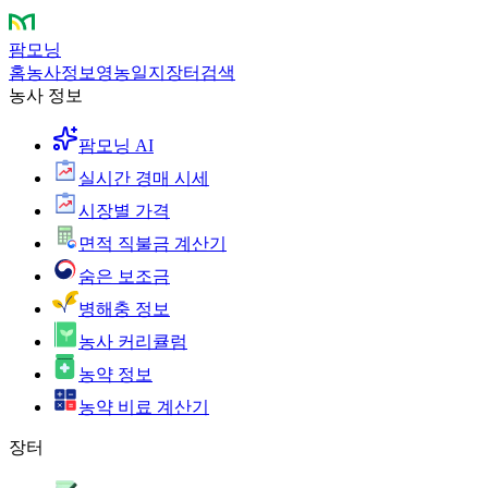
팜모닝
홈
농사정보
영농일지
장터
검색
농사 정보
팜모닝 AI
실시간 경매 시세
시장별 가격
면적 직불금 계산기
숨은 보조금
병해충 정보
농사 커리큘럼
농약 정보
농약 비료 계산기
장터