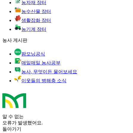
농자재 장터
농수산물 장터
생활잡화 장터
농기계 장터
농사 게시판
팜모닝공식
매일매일 농사공부
농사, 무엇이든 물어보세요
이웃들의 병해충 소식
알 수 없는
오류가 발생했어요.
돌아가기