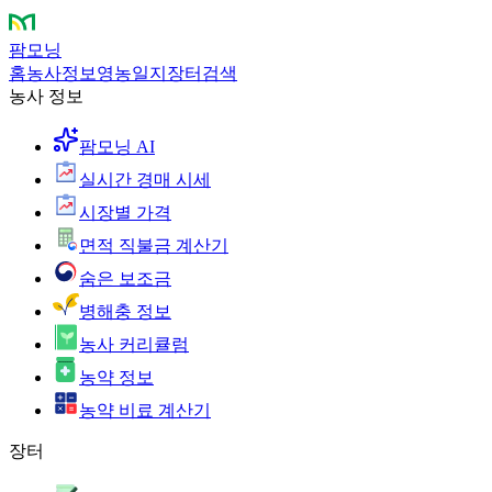
팜모닝
홈
농사정보
영농일지
장터
검색
농사 정보
팜모닝 AI
실시간 경매 시세
시장별 가격
면적 직불금 계산기
숨은 보조금
병해충 정보
농사 커리큘럼
농약 정보
농약 비료 계산기
장터