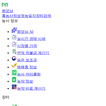
팜모닝
홈
농사정보
영농일지
장터
검색
농사 정보
팜모닝 AI
실시간 경매 시세
시장별 가격
면적 직불금 계산기
숨은 보조금
병해충 정보
농사 커리큘럼
농약 정보
농약 비료 계산기
장터