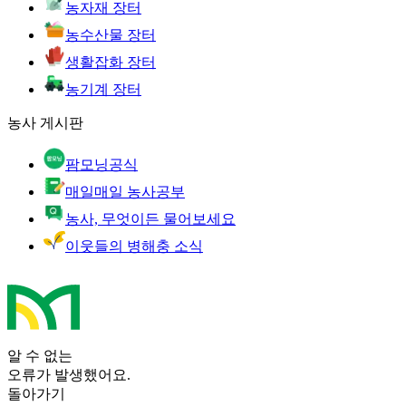
농자재 장터
농수산물 장터
생활잡화 장터
농기계 장터
농사 게시판
팜모닝공식
매일매일 농사공부
농사, 무엇이든 물어보세요
이웃들의 병해충 소식
알 수 없는
오류가 발생했어요.
돌아가기