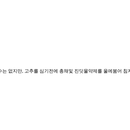
수는 없지만, 고추를 심기전에 총채및 진딧물약제를 울에붐어 