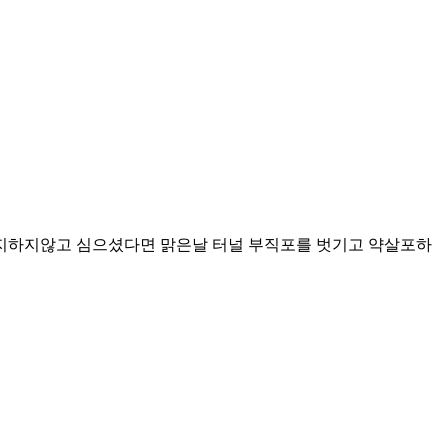
침지하지않고 심으셨다면 맑은날 터널 부직포를 벗기고 약살포하