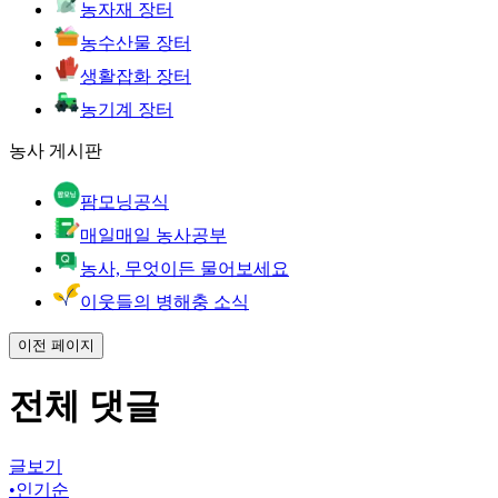
농자재 장터
농수산물 장터
생활잡화 장터
농기계 장터
농사 게시판
팜모닝공식
매일매일 농사공부
농사, 무엇이든 물어보세요
이웃들의 병해충 소식
이전 페이지
전체 댓글
글보기
•
인기순