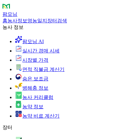
팜모닝
홈
농사정보
영농일지
장터
검색
농사 정보
팜모닝 AI
실시간 경매 시세
시장별 가격
면적 직불금 계산기
숨은 보조금
병해충 정보
농사 커리큘럼
농약 정보
농약 비료 계산기
장터