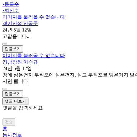
•
등록순
•
최신순
이미지를 불러올 수 없습니다
경기안성 안동준
24년 5월 12일
고맙읍니다...
답글쓰기
이미지를 불러올 수 없습니다
경남창원 이승규
24년 5월 12일
땅에 심은건지 부직포에 심은건지, 심고 부직포를 덮은거지 알
시면 됩니다
답글쓰기
댓글 더보기
댓글을 입력하세요
전송
홈
농사정보