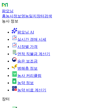
팜모닝
홈
농사정보
영농일지
장터
검색
농사 정보
팜모닝 AI
실시간 경매 시세
시장별 가격
면적 직불금 계산기
숨은 보조금
병해충 정보
농사 커리큘럼
농약 정보
농약 비료 계산기
장터