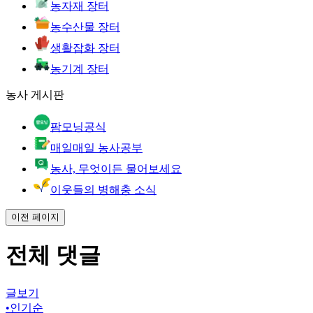
농자재 장터
농수산물 장터
생활잡화 장터
농기계 장터
농사 게시판
팜모닝공식
매일매일 농사공부
농사, 무엇이든 물어보세요
이웃들의 병해충 소식
이전 페이지
전체 댓글
글보기
•
인기순